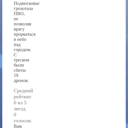
Подмосковье
грохотала
ПВО,
не
позволяя
врагу
прорваться
в небо
над
городом.
С
треском
были
сбиты
19
дронов.
Средний
рейтинг
0 из 5
звезд.
0
голосов.
Вам