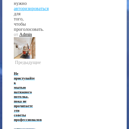
нужно
авторизироваться
для
того,
чтобы
проголосовать.
от
Admin
Предыдущие
Не
приступайте
к
мытью
натяжного
потолка,
пока не
прочитаете
эти
советы
профессионалов