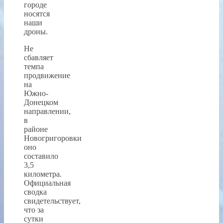
городе
носятся
наши
дроны.
Не
сбавляет
темпа
продвижение
на
Южно-
Донецком
направлении,
в
районе
Новогригоровки
оно
составило
3,5
километра.
Официальная
сводка
свидетельствует,
что за
сутки