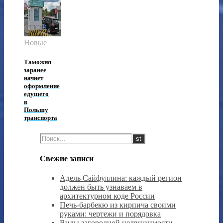
Новые
Таможня
заранее
начнет
оформление
едущего
в
Польшу
транспорта
Свежие записи
Адель Сайфуллина: каждый регион
должен быть узнаваем в
архитектурном коде России
Печь-барбекю из кирпича своими
руками: чертежи и порядовка
Виды загородной недвижимости