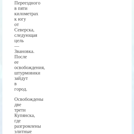
Переездного
в пяти
километрах
к югу
от
Северска,
следующая
цель
—
Звановка.
После
ее
освобождения,
штурмовики
зайдут
в
город.
Освобождены
две
трети
Купянска,
где
разгромлены
элитные