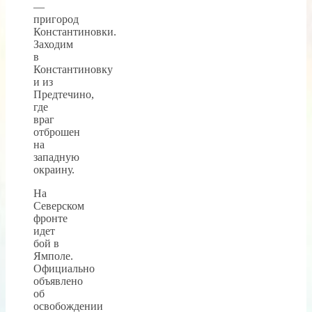
—
пригород
Константиновки.
Заходим
в
Константиновку
и из
Предтечино,
где
враг
отброшен
на
западную
окраину.
На
Северском
фронте
идет
бой в
Ямполе.
Официально
объявлено
об
освобождении