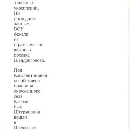
защитных
укреплений.
По
последним
данным,
ВСУ
бежали
из
стратегически
важного
поселка
Шандриголово.
Под
Константиновой
освобождена
половина
окруженного
села
Клебан-
Бык.
Штурмовики
вошли
в
Плещеевку