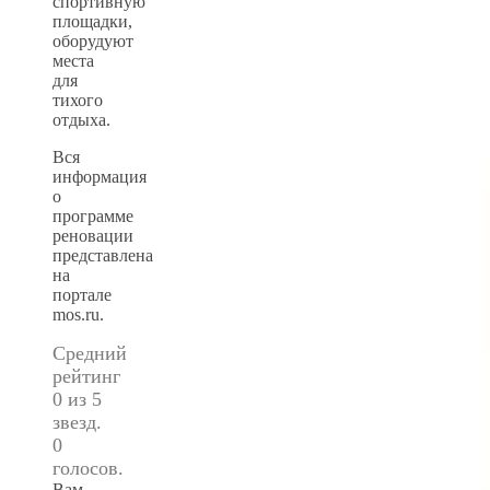
спортивную
площадки,
оборудуют
места
для
тихого
отдыха.
Вся
информация
о
программе
реновации
представлена
на
портале
mos.ru.
Средний
рейтинг
0 из 5
звезд.
0
голосов.
Вам