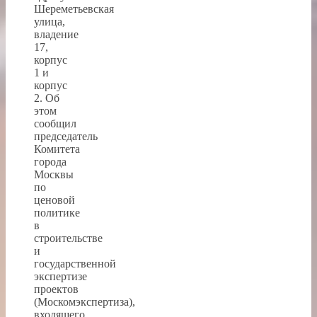
Шереметьевская
улица,
владение
17,
корпус
1 и
корпус
2. Об
этом
сообщил
председатель
Комитета
города
Москвы
по
ценовой
политике
в
строительстве
и
государственной
экспертизе
проектов
(Москомэкспертиза),
входящего