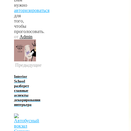
нужно
авторизироваться
для
того,
чтобы
проголосовать.
от
Admin
Предыдущие
Interior
School
разберет
главные
аспекты
декорирования
интерьера