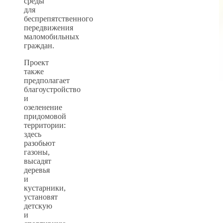
среды
для
беспрепятственного
передвижения
маломобильных
граждан.
Проект
также
предполагает
благоустройство
и
озеленение
придомовой
территории:
здесь
разобьют
газоны,
высадят
деревья
и
кустарники,
установят
детскую
и