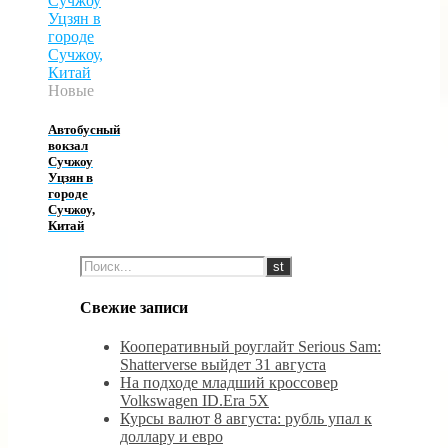
Новые
Автобусный
вокзал
Сучжоу
Уцзян в
городе
Сучжоу,
Китай
Свежие записи
Кооперативный роуглайт Serious Sam:
Shatterverse выйдет 31 августа
На подходе младший кроссовер
Volkswagen ID.Era 5X
Курсы валют 8 августа: рубль упал к
доллару и евро