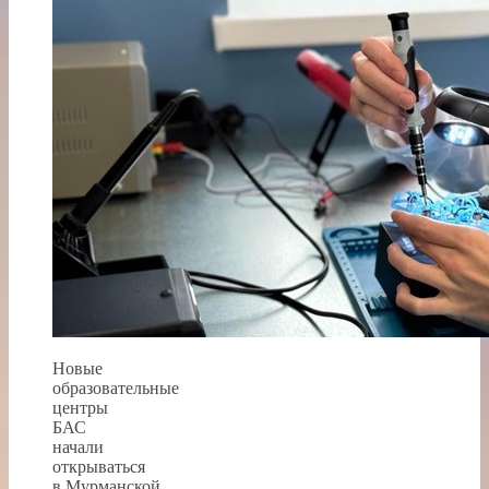
Новые
образовательные
центры
БАС
начали
открываться
в Мурманской