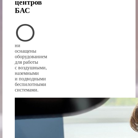
центров
БАС
О
ни
оснащены
оборудованием
для работы
с воздушными,
наземными
и подводными
беспилотными
системами.