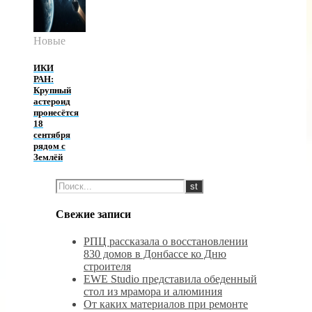
Новые
ИКИ
РАН:
Крупный
астероид
пронесётся
18
сентября
рядом с
Землёй
Свежие записи
РПЦ рассказала о восстановлении
830 домов в Донбассе ко Дню
строителя
EWE Studio представила обеденный
стол из мрамора и алюминия
От каких материалов при ремонте