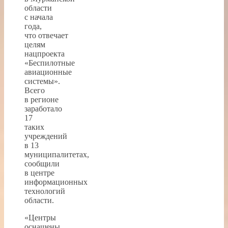
области
с начала
года,
что отвечает
целям
нацпроекта
«Беспилотные
авиационные
системы».
Всего
в регионе
заработало
17
таких
учреждений
в 13
муниципалитетах,
сообщили
в центре
информационных
технологий
области.
«Центры
оснащены