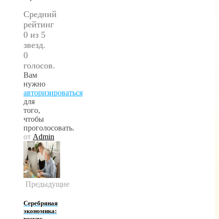
Средний
рейтинг
0 из 5
звезд.
0
голосов.
Вам
нужно
авторизироваться
для
того,
чтобы
проголосовать.
от
Admin
Предыдущие
Серебряная
экономика:
ресурс