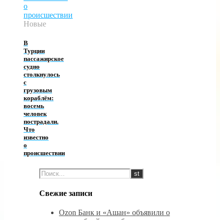
Новые
В
Турции
пассажирское
судно
столкнулось
с
грузовым
кораблём:
восемь
человек
пострадали.
Что
известно
о
происшествии
Свежие записи
Ozon Банк и «Ашан» объявили о