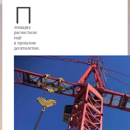
П
лощадку
расчистили
ещё
в прошлом
десятилетии.