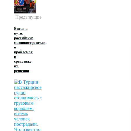
Предыдущие
Битва в
пути:
российские
машиностроители
о
проблемах
и
средствах
их
решения