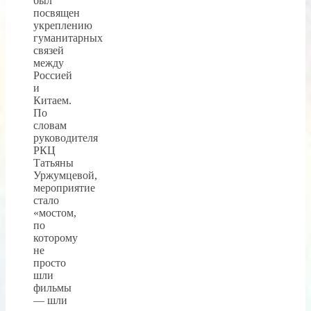
был
посвящен
укреплению
гуманитарных
связей
между
Россией
и
Китаем.
По
словам
руководителя
РКЦ
Татьяны
Уржумцевой,
мероприятие
стало
«мостом,
по
которому
не
просто
шли
фильмы
— шли