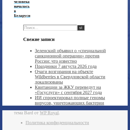
человека
началась
в
Беларуси
Свежие записи
Зеленский объявил о «специальной
санкционной операции» против
России: что известно
Праздники 7 августа 2026 года
Очаги возгорания на объекте
Wildberries в Свердловской области
локализованы
Квитанции за ЖКУ переведут на
«Госуслуги» с сентября 2027 года
ИИ спроектировал полные геномы
вирусов, уничтожающих бактерии
тема Bard от
WP Royal
.
Политика конфиденциальности