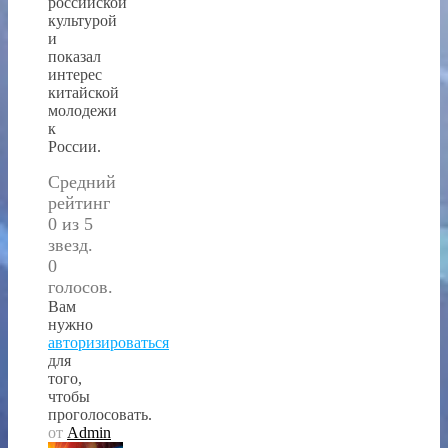
российской
культурой
и
показал
интерес
китайской
молодежи
к
России.
Средний
рейтинг
0 из 5
звезд.
0
голосов.
Вам
нужно
авторизироваться
для
того,
чтобы
проголосовать.
от
Admin