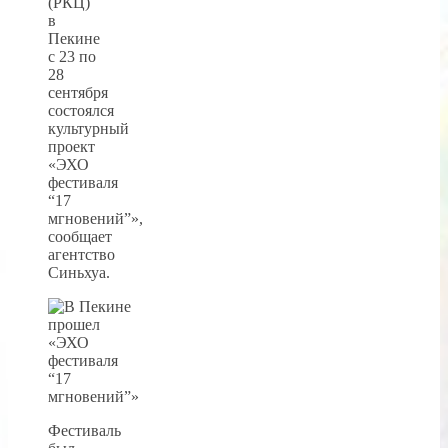
(РКЦ)
в
Пекине
с 23 по
28
сентября
состоялся
культурный
проект
«ЭХО
фестиваля
“17
мгновений”»,
сообщает
агентство
Синьхуа.
Фестиваль