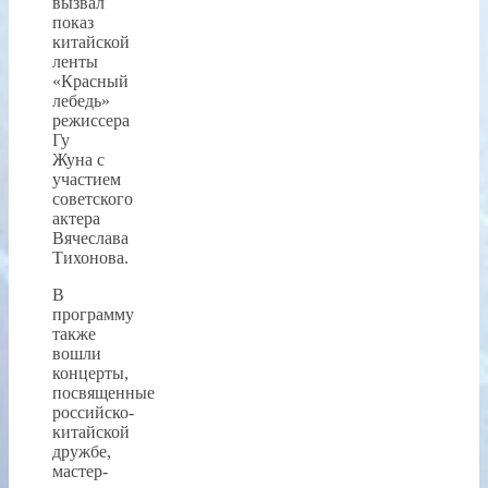
вызвал
показ
китайской
ленты
«Красный
лебедь»
режиссера
Гу
Жуна с
участием
советского
актера
Вячеслава
Тихонова.
В
программу
также
вошли
концерты,
посвященные
российско-
китайской
дружбе,
мастер-