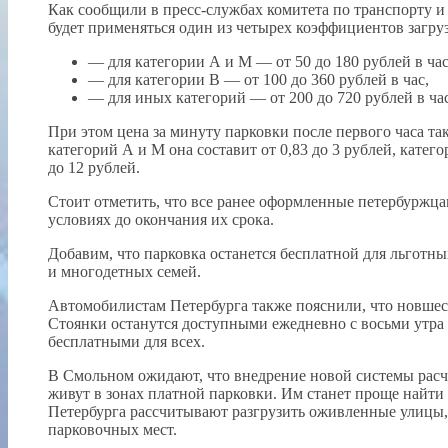
Как сообщили в пресс-службах комитета по транспорту и
будет применяться один из четырех коэффициентов загрузк
— для категории А и М — от 50 до 180 рублей в час
— для категории В — от 100 до 360 рублей в час,
— для иных категорий — от 200 до 720 рублей в час
При этом цена за минуту парковки после первого часа так
категорий А и М она составит от 0,83 до 3 рублей, катег
до 12 рублей.
Стоит отметить, что все ранее оформленные петербуржц
условиях до окончания их срока.
Добавим, что парковка останется бесплатной для льготны
и многодетных семей.
Автомобилистам Петербурга также пояснили, что новшес
Стоянки останутся доступными ежедневно с восьми утра до
бесплатными для всех.
В Смольном ожидают, что внедрение новой системы расче
живут в зонах платной парковки. Им станет проще найти
Петербурга рассчитывают разгрузить оживленные улицы
парковочных мест.