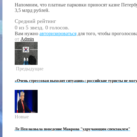
Напомним, что платные парковки приносят казне Петербур
3,5 млрд рублей.
Средний рейтинг
0 из 5 звезд. 0 голосов.
Вам нужно
авторизироваться
для того, чтобы проголосова
от
Admin
Предыдущие
«Очень стрессовая выходит ситуация»: российские туристы не мо
Новые
Ле Пен назвала поведение Макрона "удручающим спектаклем"