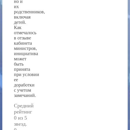
но и
их
родственников,
включая
детей.
Как
отмечалось
в отзыве
кабинета
министров,
инициатива
может
быть
принята
при условии
ее
доработки
с учетом
замечаний.
Средний
рейтинг
0 из 5
звезд.
0