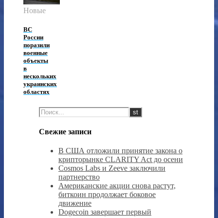
Новые
ВС
России
поразили
военные
объекты
в
нескольких
украинских
областях
Свежие записи
В США отложили принятие закона о
крипторынке CLARITY Act до осени
Cosmos Labs и Zeeve заключили
партнерство
Американские акции снова растут,
биткоин продолжает боковое
движение
Dogecoin завершает первый