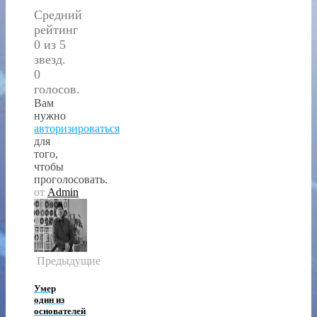
Средний
рейтинг
0 из 5
звезд.
0
голосов.
Вам
нужно
авторизироваться
для
того,
чтобы
проголосовать.
от
Admin
Предыдущие
Умер
один из
основателей