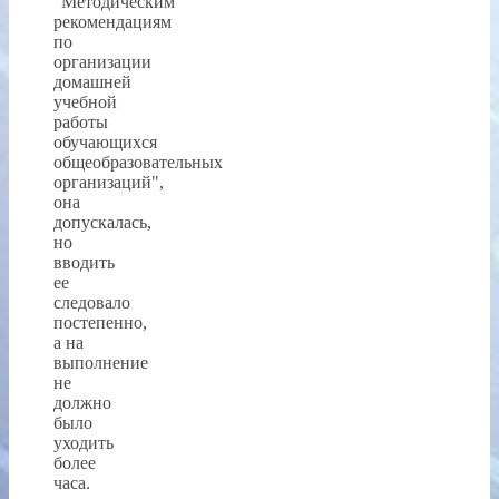
"Методическим
рекомендациям
по
организации
домашней
учебной
работы
обучающихся
общеобразовательных
организаций",
она
допускалась,
но
вводить
ее
следовало
постепенно,
а на
выполнение
не
должно
было
уходить
более
часа.