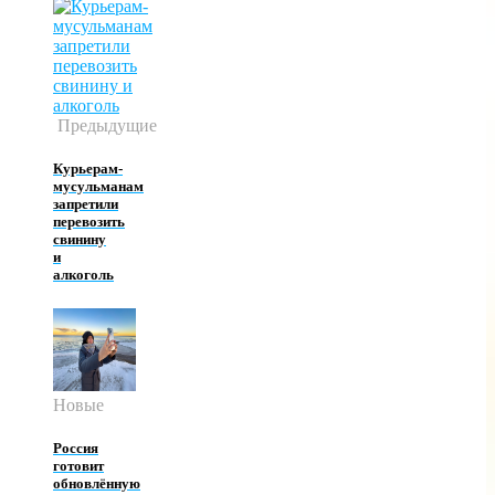
Предыдущие
Курьерам-
мусульманам
запретили
перевозить
свинину
и
алкоголь
Новые
Россия
готовит
обновлённую