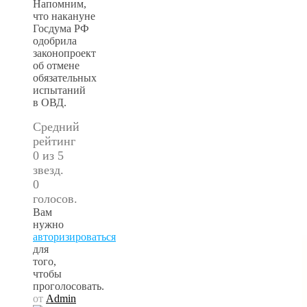
Напомним,
что накануне
Госдума РФ
одобрила
законопроект
об отмене
обязательных
испытаний
в ОВД.
Средний
рейтинг
0 из 5
звезд.
0
голосов.
Вам
нужно
авторизироваться
для
того,
чтобы
проголосовать.
от
Admin