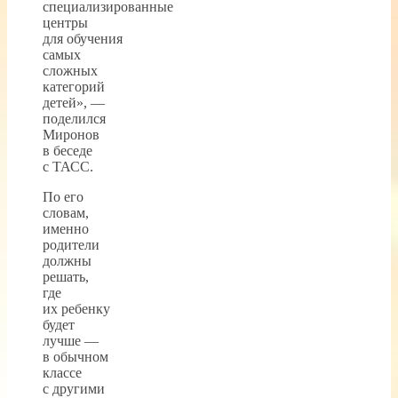
специализированные
центры
для обучения
самых
сложных
категорий
детей», —
поделился
Миронов
в беседе
с ТАСС.
По его
словам,
именно
родители
должны
решать,
где
их ребенку
будет
лучше —
в обычном
классе
с другими