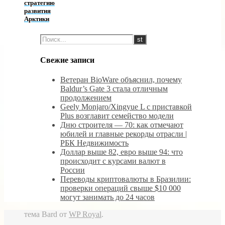
стратегию
развития
Арктики
Свежие записи
Ветеран BioWare объяснил, почему
Baldur’s Gate 3 стала отличным
продолжением
Geely Monjaro/Xingyue L с приставкой
Plus возглавит семейство модели
Дню строителя — 70: как отмечают
юбилей и главные рекорды отрасли |
РБК Недвижимость
Доллар выше 82, евро выше 94: что
происходит с курсами валют в
России
Переводы криптовалюты в Бразилии:
проверки операций свыше $10 000
могут занимать до 24 часов
тема Bard от
WP Royal
.