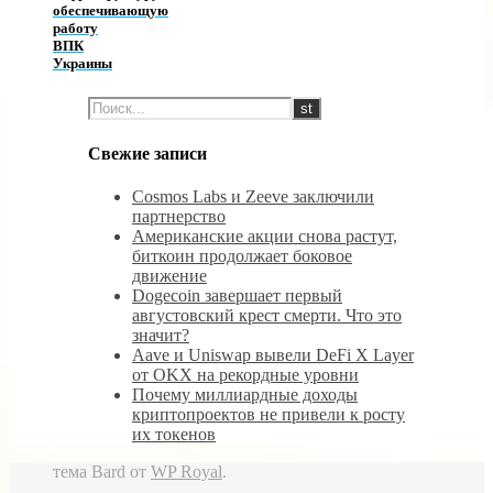
обеспечивающую
работу
ВПК
Украины
Свежие записи
Cosmos Labs и Zeeve заключили
партнерство
Американские акции снова растут,
биткоин продолжает боковое
движение
Dogecoin завершает первый
августовский крест смерти. Что это
значит?
Aave и Uniswap вывели DeFi X Layer
от OKX на рекордные уровни
Почему миллиардные доходы
криптопроектов не привели к росту
их токенов
тема Bard от
WP Royal
.