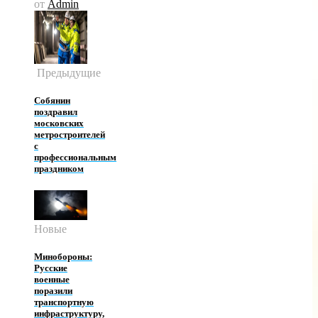
от
Admin
Предыдущие
Собянин
поздравил
московских
метростроителей
с
профессиональным
праздником
Новые
Минобороны:
Русские
военные
поразили
транспортную
инфраструктуру,