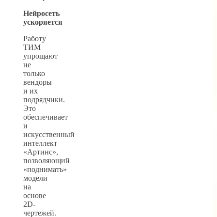
Нейросеть
ускоряется
Работу
ТИМ
упрощают
не
только
вендоры
и их
подрядчики.
Это
обеспечивает
и
искусственный
интеллект
«Артинс»,
позволяющий
«поднимать»
модели
на
основе
2D-
чертежей.