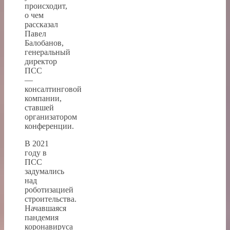
происходит,
о чем
рассказал
Павел
Балобанов,
генеральный
директор
ПСС
—
консалтинговой
компании,
ставшей
организатором
конференции.
В 2021
году в
ПСС
задумались
над
роботизацией
строительства.
Начавшаяся
пандемия
коронавируса