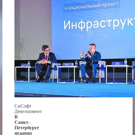
СиСофт
Девелопмент
В
Санкт-
Петербурге
недавно