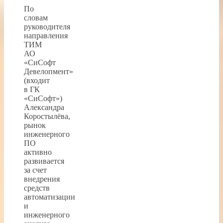
По
словам
руководителя
направления
ТИМ
АО
«СиСофт
Девелопмент»
(входит
в ГК
«СиСофт»)
Александра
Коростылёва,
рынок
инженерного
ПО
активно
развивается
за счет
внедрения
средств
автоматизации
и
инженерного