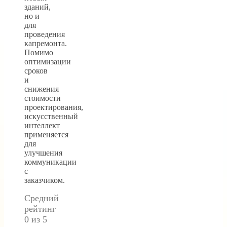
зданий,
но и
для
проведения
капремонта.
Помимо
оптимизации
сроков
и
снижения
стоимости
проектирования,
искусственный
интеллект
применяется
для
улучшения
коммуникации
с
заказчиком.
Средний
рейтинг
0 из 5