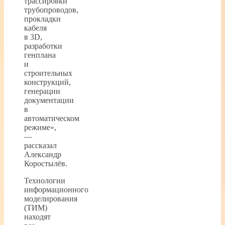
трассировки
трубопроводов,
прокладки
кабеля
в 3D,
разработки
генплана
и
строительных
конструкций,
генерации
документации
в
автоматическом
режиме»,
—
рассказал
Александр
Коростылёв.
Технологии
информационного
моделирования
(ТИМ)
находят