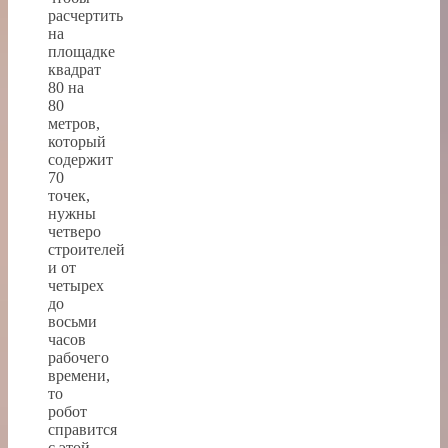
расчертить
на
площадке
квадрат
80 на
80
метров,
который
содержит
70
точек,
нужны
четверо
строителей
и от
четырех
до
восьми
часов
рабочего
времени,
то
робот
справится
с этой