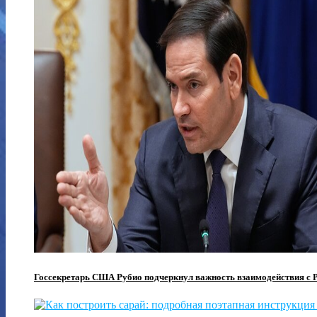
Госсекретарь США Рубио подчеркнул важность взаимодействия с Р