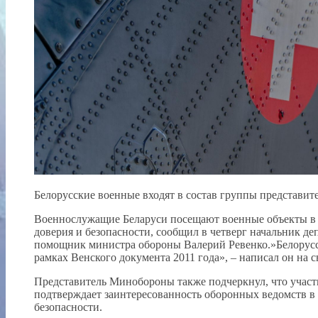
Белорусские военные входят в состав группы представит
Военнослужащие Беларуси посещают военные объекты в 
доверия и безопасности, сообщил в четверг начальник д
помощник министра обороны Валерий Ревенко.»Белорус
рамках Венского документа 2011 года», – написал он на с
Представитель Минобороны также подчеркнул, что учас
подтверждает заинтересованность оборонных ведомств в
безопасности.