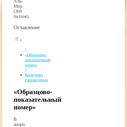
Аль-
Мир
(369
баллов).
Оглавление
«Образцово-
показательный
номер»
Конкурент
Евровидения
«Образцово-
показательный
номер»
В
жюри