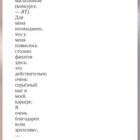
масштабном
(конкурсе.
—
RT
).
Для
меня
неожиданно,
что у
меня
появилось
столько
фанатов
здесь,
это
действительно
очень
серьёзный
шаг в
моей
карьере.
Я
очень
благодарен
всем
зрителям»,
—