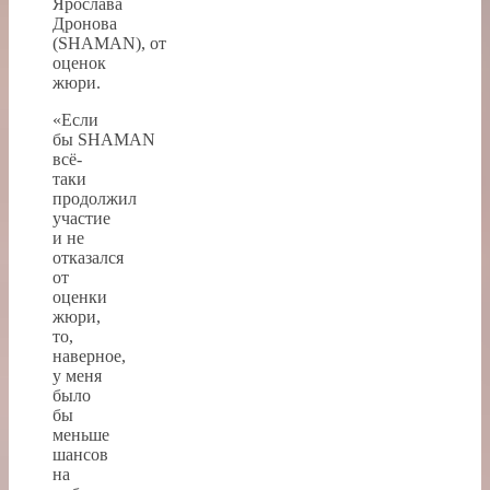
Ярослава
Дронова
(SHAMAN), от
оценок
жюри.
«Если
бы SHAMAN
всё-
таки
продолжил
участие
и не
отказался
от
оценки
жюри,
то,
наверное,
у меня
было
бы
меньше
шансов
на