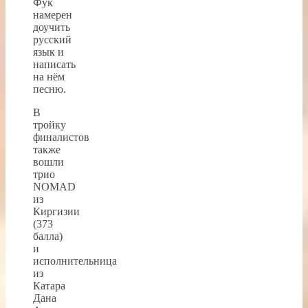
Фук
намерен
доучить
русский
язык и
написать
на нём
песню.
В
тройку
финалистов
также
вошли
трио
NOMAD
из
Киргизии
(373
балла)
и
исполнительница
из
Катара
Дана