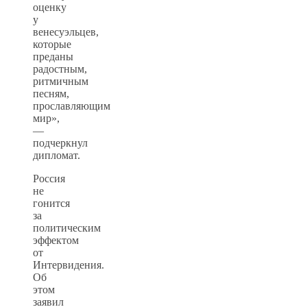
оценку
у
венесуэльцев,
которые
преданы
радостным,
ритмичным
песням,
прославляющим
мир»,
—
подчеркнул
дипломат.
Россия
не
гонится
за
политическим
эффектом
от
Интервидения.
Об
этом
заявил