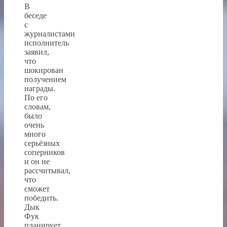
В
беседе
с
журналистами
исполнитель
заявил,
что
шокирован
получением
награды.
По его
словам,
было
очень
много
серьёзных
соперников
и он не
рассчитывал,
что
сможет
победить.
Дык
Фук
планирует