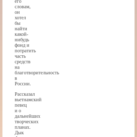
его
словам,
он
хотел
бы
найти
какой-
нибудь
фонд и
потратить
часть
средств
на
благотворительность
в
России.
Рассказал
вьетнамский
певец
и о
дальнейших
творческих
планах.
Дык