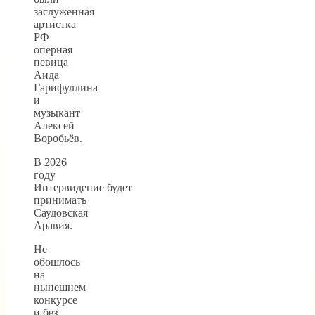
заслуженная
артистка
РФ
оперная
певица
Аида
Гарифуллина
и
музыкант
Алексей
Воробьёв.
В 2026
году
Интервидение будет
принимать
Саудовская
Аравия.
Не
обошлось
на
нынешнем
конкурсе
и без