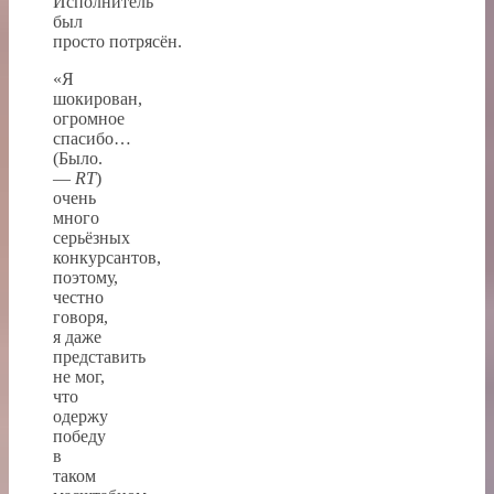
Исполнитель
был
просто потрясён.
«Я
шокирован,
огромное
спасибо…
(Было.
—
RT
)
очень
много
серьёзных
конкурсантов,
поэтому,
честно
говоря,
я даже
представить
не мог,
что
одержу
победу
в
таком