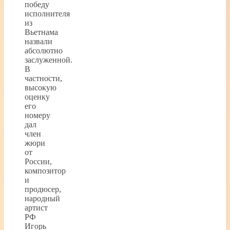
победу
исполнителя
из
Вьетнама
назвали
абсолютно
заслуженной.
В
частности,
высокую
оценку
его
номеру
дал
член
жюри
от
России,
композитор
и
продюсер,
народный
артист
РФ
Игорь