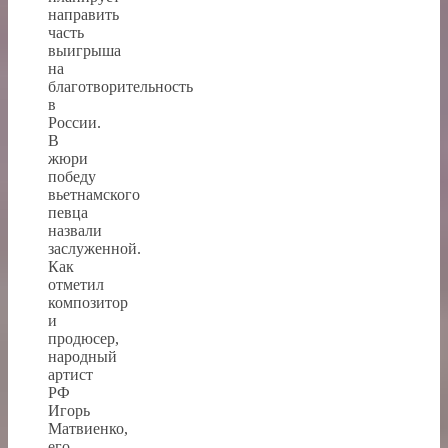
направить
часть
выигрыша
на
благотворительность
в
России.
В
жюри
победу
вьетнамского
певца
назвали
заслуженной.
Как
отметил
композитор
и
продюсер,
народный
артист
РФ
Игорь
Матвиенко,
его