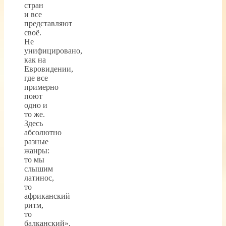
стран
и все
представляют
своё.
Не
унифицировано,
как на
Евровидении,
где все
примерно
поют
одно и
то же.
Здесь
абсолютно
разные
жанры:
то мы
слышим
латинос,
то
африканский
ритм,
то
балканский»,