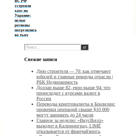
ВС РФ
устроили
хаос на
Украине:
целые
регионы
погрузились
во тьму
Свежие записи
Дню строителя — 70: как отмечают
юбилей и главные рекорды отрасли |
РБК Недвижимость
Доллар выше 82, евро выше 94: что
происходит с курсами валют в
России
Переводы криптовалюты в Бразилии:
проверки операций свыше $10 000
могут занимать до 24 часов
Главное за неделю: «ВкусВилл»
выходит в Калининград, LIMÉ
отказывается от франчайзинга,