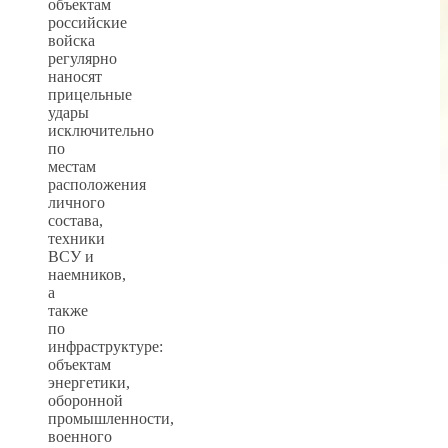
объектам
российские
войска
регулярно
наносят
прицельные
удары
исключительно
по
местам
расположения
личного
состава,
техники
ВСУ и
наемников,
а
также
по
инфраструктуре:
объектам
энергетики,
оборонной
промышленности,
военного