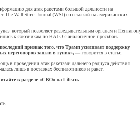
формацию для атак ракетами большой дальности на
 The Wall Street Journal (WSJ) со ссылкой на американских
л указ, который позволяет разведывательным органам и Пентагон
тились к союзникам по НАТО с аналогичной просьбой.
оследний признак того, что Трамп усиливает поддержку
ых переговоров зашли в тупик»,
— говорится в статье.
щь в проведении атак ракетами дальнего радиуса действия
алась лишь в поставках беспилотников и ракет.
тайте в разделе «СВО» на Life.ru.
ть.