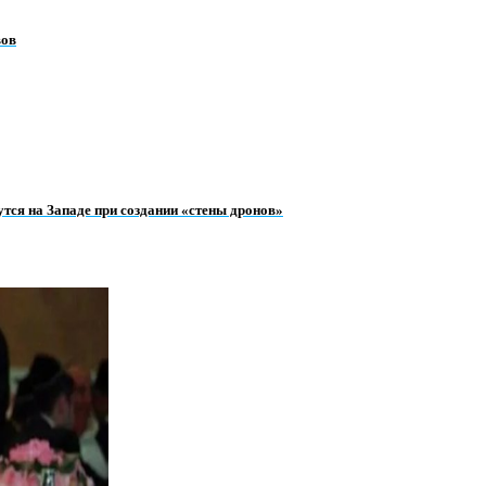
вов
тся на Западе при создании «стены дронов»