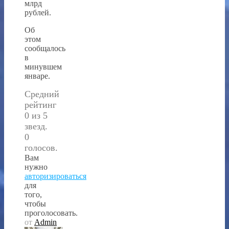
млрд
рублей.
Об
этом
сообщалось
в
минувшем
январе.
Средний
рейтинг
0 из 5
звезд.
0
голосов.
Вам
нужно
авторизироваться
для
того,
чтобы
проголосовать.
от
Admin