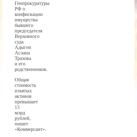
Генпрокуратуры
РФ о
конфискации
имущества
бывшего
председателя
Верховного
суда
Адыгеи
Аслана
Трахова
и его
родственников.
Общая
стоимость
изъятых
активов
превышает
13
млрд
рублей,
пишет
«Коммерсант».