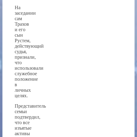
На
заседании
сам
Трахов
и его
сын
Рустем,
действующий
судья,
признали,
что
использовали
служебное
положение
в
личных
целях.
Представитель
семьи
подтвердил,
что все
изъятые
активы