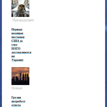
Предыдущие
Первые
военные
поставки
США за
счет
НАТО
доставляются
на
Украину
Новые
Грузия
потребует
ответа