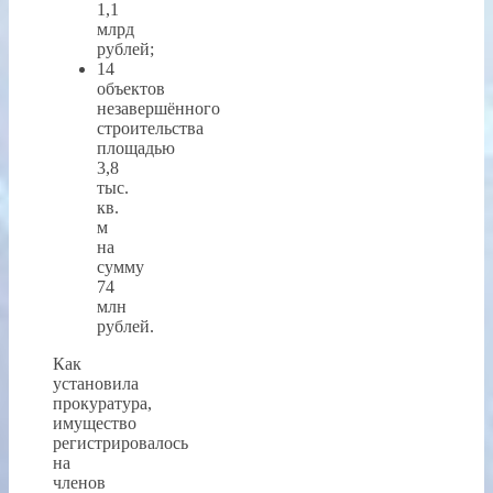
1,1
млрд
рублей;
14
объектов
незавершённого
строительства
площадью
3,8
тыс.
кв.
м
на
сумму
74
млн
рублей.
Как
установила
прокуратура,
имущество
регистрировалось
на
членов