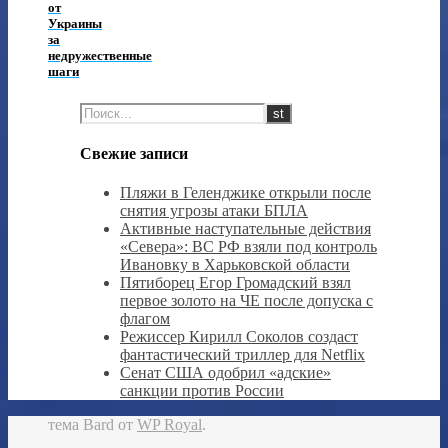
от
Украины
за
недружественные
шаги
Свежие записи
Пляжи в Геленджике открыли после
снятия угрозы атаки БПЛА
Активные наступательные действия
«Севера»: ВС РФ взяли под контроль
Ивановку в Харьковской области
Пятиборец Егор Громадский взял
первое золото на ЧЕ после допуска с
флагом
Режиссер Кирилл Соколов создаст
фантастический триллер для Netflix
Сенат США одобрил «адские»
санкции против России
тема Bard от
WP Royal
.