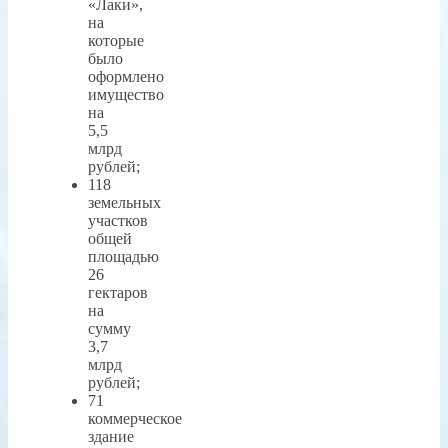
«Лаки»,
на
которые
было
оформлено
имущество
на
5,5
млрд
рублей;
118
земельных
участков
общей
площадью
26
гектаров
на
сумму
3,7
млрд
рублей;
71
коммерческое
здание