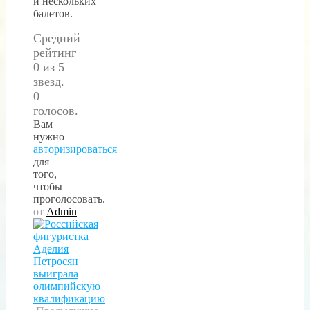
и нескольких
балетов.
Средний
рейтинг
0 из 5
звезд.
0
голосов.
Вам
нужно
авторизироваться
для
того,
чтобы
проголосовать.
от
Admin