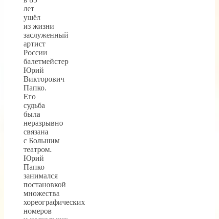
лет
ушёл
из жизни
заслуженный
артист
России
балетмейстер
Юрий
Викторович
Папко.
Его
судьба
была
неразрывно
связана
с Большим
театром.
Юрий
Папко
занимался
постановкой
множества
хореографических
номеров