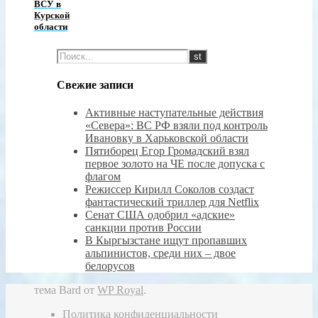
ВСУ в
Курской
области
Свежие записи
Активные наступательные действия
«Севера»: ВС РФ взяли под контроль
Ивановку в Харьковской области
Пятиборец Егор Громадский взял
первое золото на ЧЕ после допуска с
флагом
Режиссер Кирилл Соколов создаст
фантастический триллер для Netflix
Сенат США одобрил «адские»
санкции против России
В Кыргызстане ищут пропавших
альпинистов, среди них – двое
белорусов
тема Bard от
WP Royal
.
Политика конфиденциальности