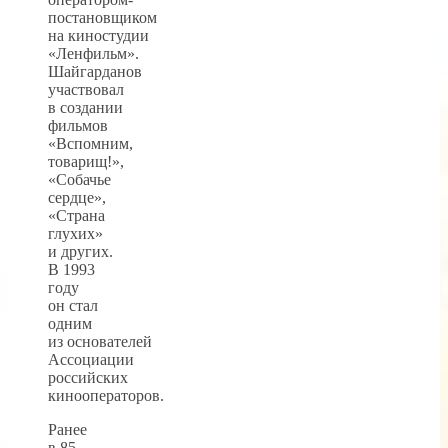
постановщиком
на киностудии
«Ленфильм».
Шайгарданов
участвовал
в создании
фильмов
«Вспомним,
товарищ!»,
«Собачье
сердце»,
«Страна
глухих»
и других.
В 1993
году
он стал
одним
из основателей
Ассоциации
российских
кинооператоров.
Ранее
в 85