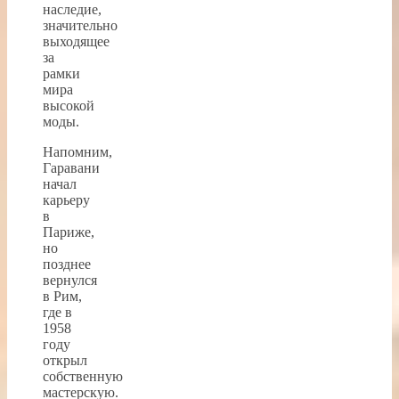
наследие,
значительно
выходящее
за
рамки
мира
высокой
моды.
Напомним,
Гаравани
начал
карьеру
в
Париже,
но
позднее
вернулся
в Рим,
где в
1958
году
открыл
собственную
мастерскую.