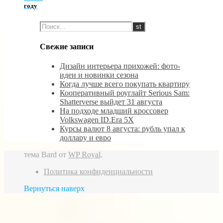
году
Свежие записи
Дизайн интерьера прихожей: фото-
идеи и новинки сезона
Когда лучше всего покупать квартиру
Кооперативный роуглайт Serious Sam:
Shatterverse выйдет 31 августа
На подходе младший кроссовер
Volkswagen ID.Era 5X
Курсы валют 8 августа: рубль упал к
доллару и евро
тема Bard от
WP Royal
.
Политика конфиденциальности
Вернуться наверх