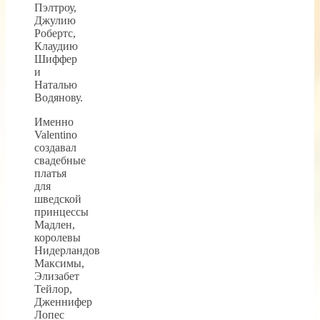
Пэлтроу,
Джулию
Робертс,
Клаудию
Шиффер
и
Наталью
Водянову.
Именно
Valentino
создавал
свадебные
платья
для
шведской
принцессы
Мадлен,
королевы
Нидерландов
Максимы,
Элизабет
Тейлор,
Дженнифер
Лопес