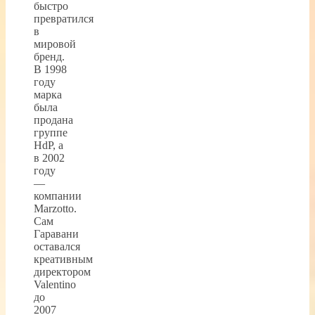
быстро
превратился
в
мировой
бренд.
В 1998
году
марка
была
продана
группе
HdP, а
в 2002
году
—
компании
Marzotto.
Сам
Гаравани
оставался
креативным
директором
Valentino
до
2007