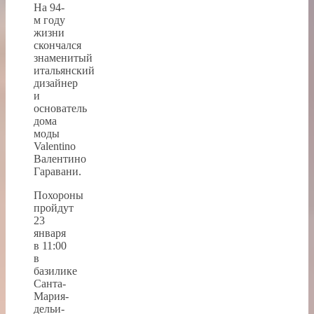
На 94-
м году
жизни
скончался
знаменитый
итальянский
дизайнер
и
основатель
дома
моды
Valentino
Валентино
Гаравани.
Похороны
пройдут
23
января
в 11:00
в
базилике
Санта-
Мария-
дельи-