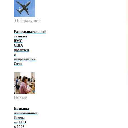
Предыдущие
Разведывательный
самолет
ВМС
США
пролетел
в
направлении
Сочи
Новые
Названы
минимальные
баллы
по ЕГЭ
в 2026