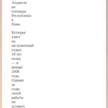
Анджели
на
площади
Республики
в
Риме.
Кутюрье
ушел
на
заслуженный
отдых
18 лет
назад
— в
январе
2008
года.
Однако
за
годы
своей
работы
он
оставил