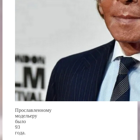
Прославленному
модельеру
было
93
года.