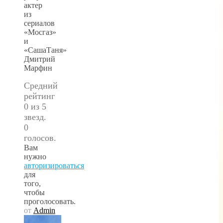
актер
из
сериалов
«Мосгаз»
и
«СашаТаня»
Дмитрий
Марфин
Средний
рейтинг
0 из 5
звезд.
0
голосов.
Вам
нужно
авторизироваться
для
того,
чтобы
проголосовать.
от
Admin