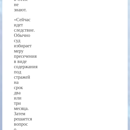
не
знают.
«Сейчас
идет
следствие.
Обычно
суд
избирает
меру
пресечения
в виде
содержания
под
стражей
на
срок
два
или
три
месяца.
Затем
решается
вопрос
о