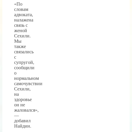
«По
словам
адвоката,
налажена
связь с
женой
Сехили.
Мы
также
связались
с
супругой,
сообщили
о
нормальном
самочувствии
Сехили,
на
здоровье
он не
жаловался»,
—
добавил
Найдин.