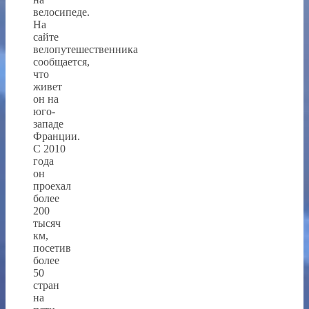
велосипеде.
На
сайте
велопутешественника
сообщается,
что
живет
он на
юго-
западе
Франции.
С 2010
года
он
проехал
более
200
тысяч
км,
посетив
более
50
стран
на