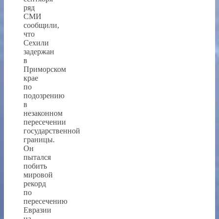
ряд
СМИ
сообщили,
что
Сехили
задержан
в
Приморском
крае
по
подозрению
в
незаконном
пересечении
государственной
границы.
Он
пытался
побить
мировой
рекорд
по
пересечению
Евразии
на