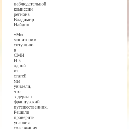
наблюдательной
комиссии
региона
Владимир
Найдин.
«Мы
мониторим
ситуацию
в
СМИ.
И в
одной
из
статей
мы
увидели,
что
задержан
французский
путешественник.
Решили
проверить
условия
содержания,