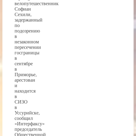
велопутешественник
Софиан
Сехили,
задержанный
по
подозрению
в
незаконном
пересечении
госграницы
в
сентябре
в
Приморье,
арестован
и
находится
в
СИЗО
в
Уссурийске,
сообщил
«Интерфаксу»
председатель
Общественной