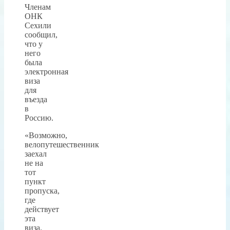
Членам
ОНК
Сехили
сообщил,
что у
него
была
электронная
виза
для
въезда
в
Россию.
«Возможно,
велопутешественник
заехал
не на
тот
пункт
пропуска,
где
действует
эта
виза.