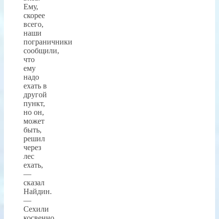
Ему,
скорее
всего,
наши
пограничники
сообщили,
что
ему
надо
ехать в
другой
пункт,
но он,
может
быть,
решил
через
лес
ехать,
—
сказал
Найдин.
—
Сехили
косвенно