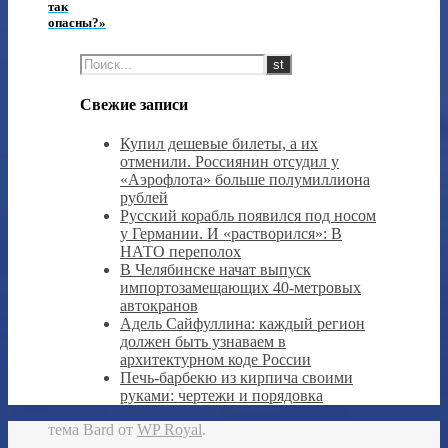
так
опасны?»
Свежие записи
Купил дешевые билеты, а их
отменили. Россиянин отсудил у
«Аэрофлота» больше полумиллиона
рублей
Русский корабль появился под носом
у Германии. И «растворился»: В
НАТО переполох
В Челябинске начат выпуск
импортозамещающих 40-метровых
автокранов
Адель Сайфуллина: каждый регион
должен быть узнаваем в
архитектурном коде России
Печь-барбекю из кирпича своими
руками: чертежи и порядовка
тема Bard от
WP Royal
.