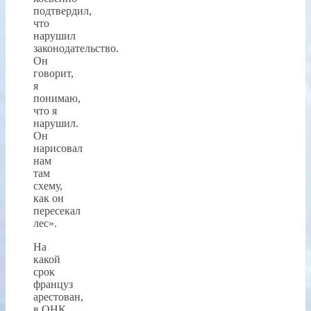
подтвердил,
что
нарушил
законодательство.
Он
говорит,
я
понимаю,
что я
нарушил.
Он
нарисовал
нам
там
схему,
как он
пересекал
лес».
На
какой
срок
француз
арестован,
в ОНК