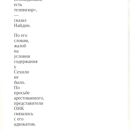
есть
телевизор»,
—
сказал
Найдин.
По его
словам,
жалоб
на
условия
содержания
у
Сехили
не
было.
По
просьбе
арестованного,
представители
ОНК
связались
с его
адвокатом.