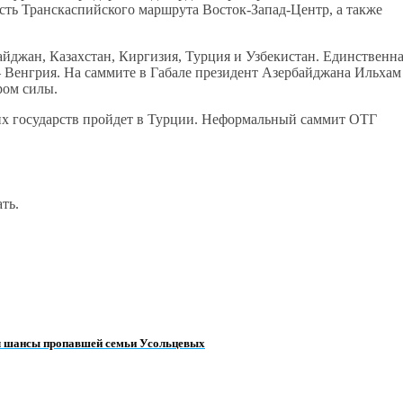
ть Транскаспийского маршрута Восток-Запад-Центр, а также
айджан, Казахстан, Киргизия, Турция и Узбекистан. Единственн
— Венгрия. На саммите в Габале президент Азербайджана Ильхам
ром силы.
ких государств пройдет в Турции. Неформальный саммит ОТГ
ть.
л шансы пропавшей семьи Усольцевых