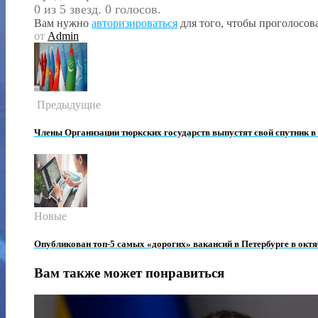
0 из 5 звезд. 0 голосов.
Вам нужно
авторизироваться
для того, чтобы проголосова
от
Admin
Предыдущие
Члены Организации тюркских государств выпустят свой спутник в 
Новые
Опубликован топ-5 самых «дорогих» вакансий в Петербурге в октя
Вам также может понравиться