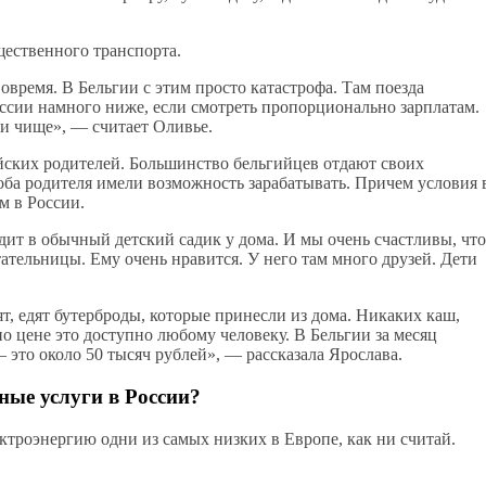
ественного транспорта.
овремя. В Бельгии с этим просто катастрофа. Там поезда
оссии намного ниже, если смотреть пропорционально зарплатам.
 и чище», — считает Оливье.
йских родителей. Большинство бельгийцев отдают своих
 оба родителя имели возможность зарабатывать. Причем условия 
м в России.
одит в обычный детский садик у дома. И мы очень счастливы, что
тательницы. Ему очень нравится. У него там много друзей. Дети
пят, едят бутерброды, которые принесли из дома. Никаких каш,
по цене это доступно любому человеку. В Бельгии за месяц
 это около 50 тысяч рублей», — рассказала Ярослава.
ые услуги в России?
ектроэнергию одни из самых низких в Европе, как ни считай.