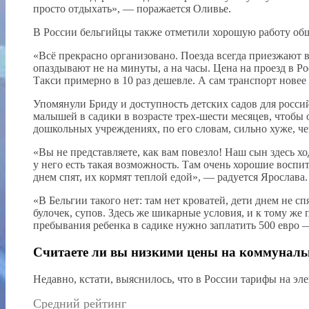
просто отдыхать», — поражается Оливье.
В России бельгийцы также отметили хорошую работу общ
«Всё прекрасно организовано. Поезда всегда приезжают в
опаздывают не на минуты, а на часы. Цена на проезд в Р
Такси примерно в 10 раз дешевле. А сам транспорт новее
Упомянули Бриду и доступность детских садов для росси
малышей в садики в возрасте трех-шести месяцев, чтобы
дошкольных учреждениях, по его словам, сильно хуже, че
«Вы не представляете, как вам повезло! Наш сын здесь х
у него есть такая возможность. Там очень хорошие воспи
днем спят, их кормят теплой едой», — радуется Ярослава.
«В Бельгии такого нет: там нет кроватей, дети днем не с
булочек, супов. Здесь же шикарные условия, и к тому же 
пребывания ребенка в садике нужно заплатить 500 евро —
Считаете ли вы низкими цены на коммунальн
Недавно, кстати, выяснилось, что в России тарифы на эл
Средний рейтинг