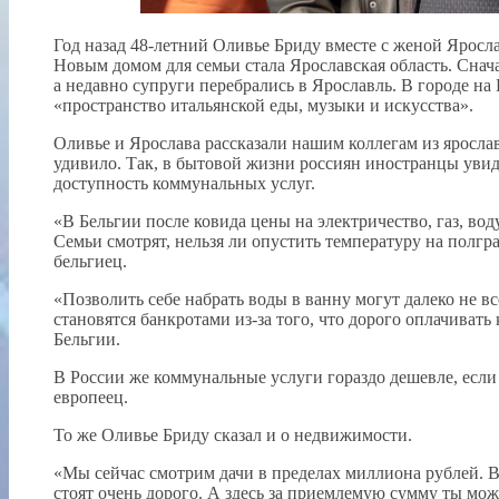
Год назад 48-летний Оливье Бриду вместе с женой Яросл
Новым домом для семьи стала Ярославская область. Снача
а недавно супруги перебрались в Ярославль. В городе на
«пространство итальянской еды, музыки и искусства».
Оливье и Ярослава рассказали нашим коллегам из ярослав
удивило. Так, в бытовой жизни россиян иностранцы ув
доступность коммунальных услуг.
«В Бельгии после ковида цены на электричество, газ, вод
Семьи смотрят, нельзя ли опустить температуру на полгр
бельгиец.
«Позволить себе набрать воды в ванну могут далеко не в
становятся банкротами из-за того, что дорого оплачиват
Бельгии.
В России же коммунальные услуги гораздо дешевле, если
европеец.
То же Оливье Бриду сказал и о недвижимости.
«Мы сейчас смотрим дачи в пределах миллиона рублей. В 
стоят очень дорого. А здесь за приемлемую сумму ты мож