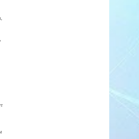
,
ь
ет
м