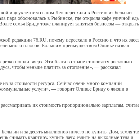
авой и двухлетним сыном Лео переехали в Россию из Бельгии.
ла пара обосновалась в Рыбинске, где открыла кафе уличной еды
 Волге семья Бриду тоже планирует заняться бизнесом — открыть
ской редакции 76.RU, почему переехали в Россию и что их здес
идели много плюсов. Большим преимуществом Оливье назвал
у резко пошли вверх. Эти блага в стране становятся роскошью.
адуса, чтобы меньше платить за отопление», — рассказал
се из-за стоимости ресурса. Сейчас очень много компаний
ь коммунальные услуги», — говорит Оливье Бриду о жизни в
 рассматривать их стоимость пропорционально зарплатам, счита
Бельгии и за десять миллионов ничего не купить. Дом, земля та
ешь снимать квартиру, купить дачу, ездить на выходные туда и