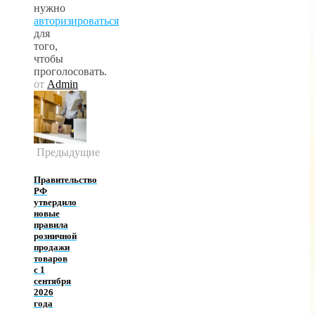
нужно
авторизироваться
для
того,
чтобы
проголосовать.
от
Admin
Предыдущие
Правительство
РФ
утвердило
новые
правила
розничной
продажи
товаров
с 1
сентября
2026
года