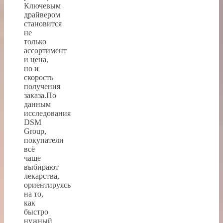
Ключевым
драйвером
становится
не
только
ассортимент
и цена,
но и
скорость
получения
заказа.По
данным
исследования
DSM
Group,
покупатели
всё
чаще
выбирают
лекарства,
ориентируясь
на то,
как
быстро
нужный