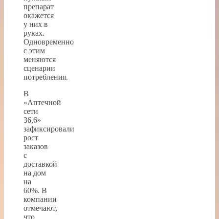
препарат
окажется
у них в
руках.
Одновременно
с этим
меняются
сценарии
потребления.
В
«Аптечной
сети
36,6»
зафиксировали
рост
заказов
с
доставкой
на дом
на
60%. В
компании
отмечают,
что