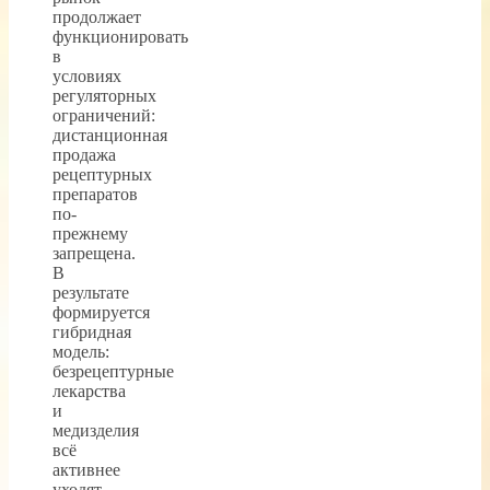
продолжает
функционировать
в
условиях
регуляторных
ограничений:
дистанционная
продажа
рецептурных
препаратов
по-
прежнему
запрещена.
В
результате
формируется
гибридная
модель:
безрецептурные
лекарства
и
медизделия
всё
активнее
уходят