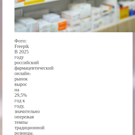
Фото:
Freepik
В 2025
году
российский
фармацевтический
онлайн-
рынок
вырос
на
29,5%
год к
году,
значительно
опережая
темпы
традиционной
розницы.