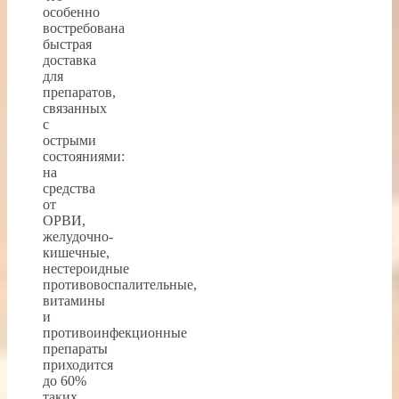
особенно
востребована
быстрая
доставка
для
препаратов,
связанных
с
острыми
состояниями:
на
средства
от
ОРВИ,
желудочно-
кишечные,
нестероидные
противовоспалительные,
витамины
и
противоинфекционные
препараты
приходится
до 60%
таких