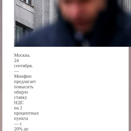
Москва.
24
сентября.
—
Минфин
предлагает
повысить
общую
ставку
НДС
на 2
процентных
пункта
— с
20% до