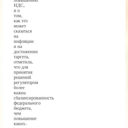
повышению
НДС,
и о
том,
как это
может
сказаться
на
инфляции
и на
достижении
таргета,
отметила,
что для
принятия
решений
регулятором
более
важна
сбалансированность
федерального
бюджета,
чем
повышение
каких-