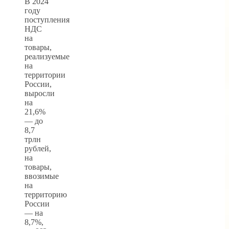
В 2024
году
поступления
НДС
на
товары,
реализуемые
на
территории
России,
выросли
на
21,6%
— до
8,7
трлн
рублей,
на
товары,
ввозимые
на
территорию
России
— на
8,7%,