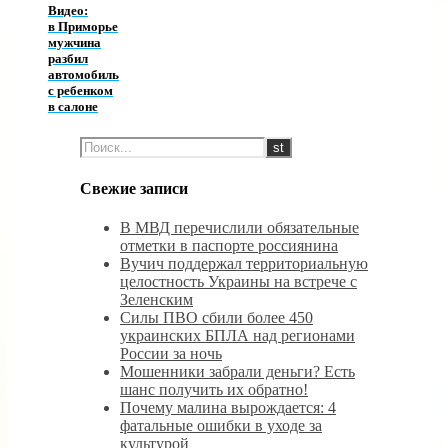
Видео:
в Приморье
мужчина
разбил
автомобиль
с ребенком
в салоне
Свежие записи
В МВД перечислили обязательные
отметки в паспорте россиянина
Вучич поддержал территориальную
целостность Украины на встрече с
Зеленским
Силы ПВО сбили более 450
украинских БПЛА над регионами
России за ночь
Мошенники забрали деньги? Есть
шанс получить их обратно!
Почему малина вырождается: 4
фатальные ошибки в уходе за
культурой