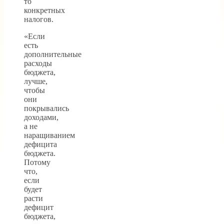
то
конкретных
налогов.
«Если
есть
дополнительные
расходы
бюджета,
лучше,
чтобы
они
покрывались
доходами,
а не
наращиванием
дефицита
бюджета.
Потому
что,
если
будет
расти
дефицит
бюджета,