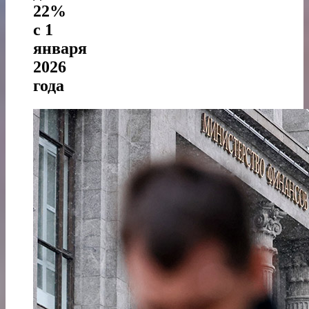
22%
с 1
января
2026
года