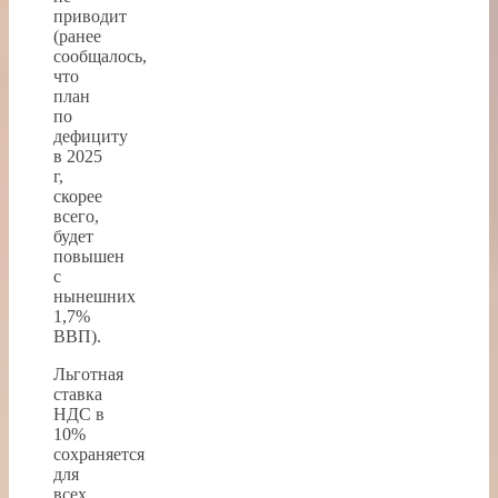
приводит
(ранее
сообщалось,
что
план
по
дефициту
в 2025
г,
скорее
всего,
будет
повышен
с
нынешних
1,7%
ВВП).
Льготная
ставка
НДС в
10%
сохраняется
для
всех