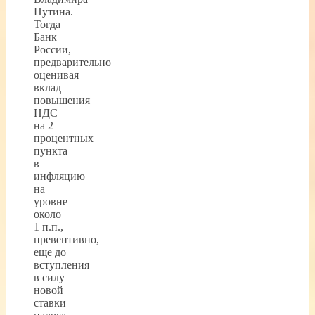
Путина.
Тогда
Банк
России,
предварительно
оценивая
вклад
повышения
НДС
на 2
процентных
пункта
в
инфляцию
на
уровне
около
1 п.п.,
превентивно,
еще до
вступления
в силу
новой
ставки