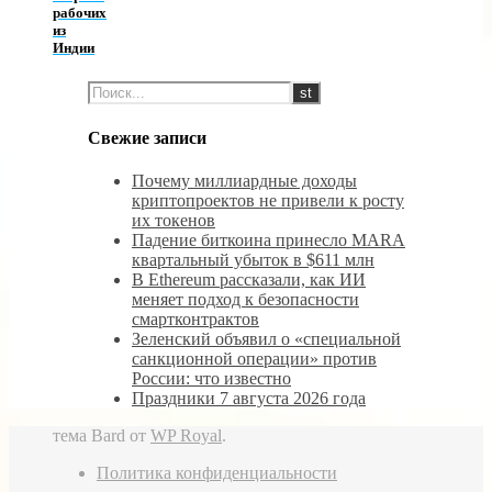
рабочих
из
Индии
Свежие записи
Почему миллиардные доходы
криптопроектов не привели к росту
их токенов
Падение биткоина принесло MARA
квартальный убыток в $611 млн
В Ethereum рассказали, как ИИ
меняет подход к безопасности
смартконтрактов
Зеленский объявил о «специальной
санкционной операции» против
России: что известно
Праздники 7 августа 2026 года
тема Bard от
WP Royal
.
Политика конфиденциальности