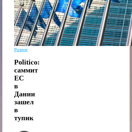
Разное
Politico:
саммит
ЕС
в
Дании
зашел
в
тупик