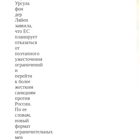
Урсула
фон
дер
Ляйен
заявила,
что ЕС
планирует
отказаться
от
поэтапного
ужесточения
ограничений
и
перейти
к более
жестким
санкциям
против
России.
По ее
словам,
новый
формат
ограничительных
мер