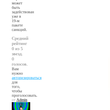
может
быть
задействован
уже в
19-м
пакете
санкций.
Средний
рейтинг
0 из 5
звезд.
0
голосов.
Вам
нужно
авторизироваться
для
того,
чтобы
проголосовать.
от
Admin