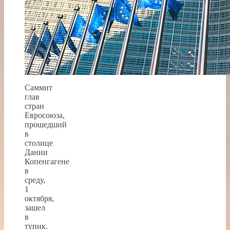
Саммит
глав
стран
Евросоюза,
прошедший
в
столице
Дании
Копенгагене
в
среду,
1
октября,
зашел
в
тупик.