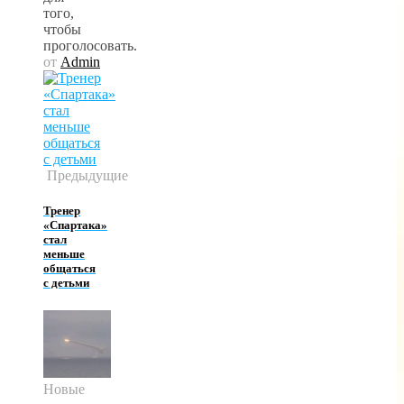
того,
чтобы
проголосовать.
от
Admin
Предыдущие
Тренер
«Спартака»
стал
меньше
общаться
с детьми
Новые