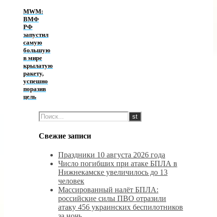
MWM:
ВМФ
РФ
запустил
самую
большую
в мире
крылатую
ракету,
успешно
поразив
цель
Свежие записи
Праздники 10 августа 2026 года
Число погибших при атаке БПЛА в
Нижнекамске увеличилось до 13
человек
Массированный налёт БПЛА:
российские силы ПВО отразили
атаку 456 украинских беспилотников
за ночь