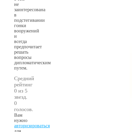
не
заинтересована
в
подстегивании
гонки
вооружений
и
всегда
предпочитает
решать
вопросы
дипломатическим
путем.
Средний
рейтинг
0 из 5
звезд.
0
голосов.
Вам
нужно
авторизироваться
для