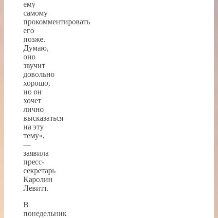
ему
самому
прокомментировать
его
позже.
Думаю,
оно
звучит
довольно
хорошо,
но он
хочет
лично
высказаться
на эту
тему»,
—
заявила
пресс-
секретарь
Каролин
Левитт.
В
понедельник