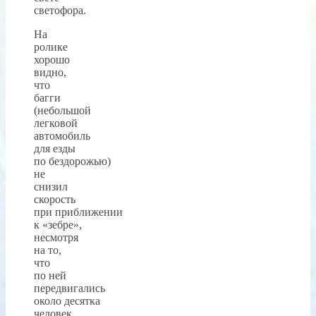
светофора.
На
ролике
хорошо
видно,
что
багги
(небольшой
легковой
автомобиль
для езды
по бездорожью)
не
снизил
скорость
при приближении
к «зебре»,
несмотря
на то,
что
по ней
передвигались
около десятка
человек,