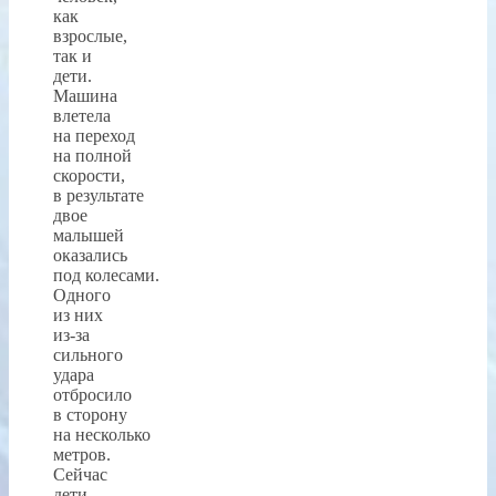
как
взрослые,
так и
дети.
Машина
влетела
на переход
на полной
скорости,
в результате
двое
малышей
оказались
под колесами.
Одного
из них
из-за
сильного
удара
отбросило
в сторону
на несколько
метров.
Сейчас
дети