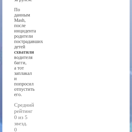
По
данным
Mash,
после
инцидента
родители
пострадавших
детей
схватили
водителя
багги,
а тот
заплакал
и
попросил
отпустить
его.
Средний
рейтинг
0 из 5
звезд.
0