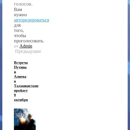
голосов.
Вам
нужно
авторизироваться
для
того,
чтобы
проголосовать.
от
Admin
Предыдущие
Встреча
Путина
и
Алиева
в
Таджикистане
пройдет
9
октября