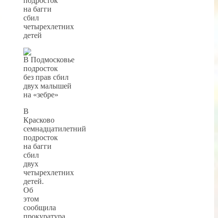
подросток
на багги
сбил
четырехлетних
детей
В
Красково
семнадцатилетний
подросток
на багги
сбил
двух
четырехлетних
детей.
Об
этом
сообщила
прокуратура