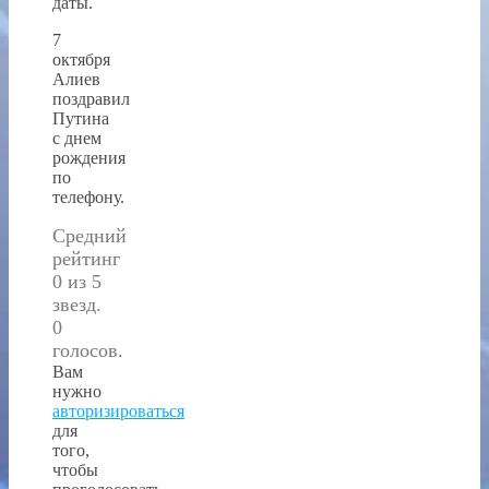
даты.
7
октября
Алиев
поздравил
Путина
с днем
рождения
по
телефону.
Средний
рейтинг
0 из 5
звезд.
0
голосов.
Вам
нужно
авторизироваться
для
того,
чтобы