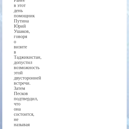
Ранее
в этот
день
помощник
Путина
Юрий
Ушаков,
говоря
о
визите
в
Таджикистан,
допустил
возможность
этой
двусторонней
встречи.
Затем
Песков
подтвердил,
что
она
состоится,
не
называя