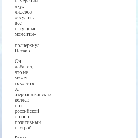
намерении
двух
лидеров
обсудить
все
насущные
моменты»,
—
подчеркнул
Песков.
Он
добавил,
что не
может
говорить
за
азербайджанских
коллег,
но с
российской
стороны
позитивный
настрой.