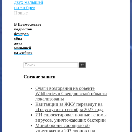
Новые
В Подмосковье
подросток
без прав
сбил
двух
малышей
на «зебре»
Свежие записи
Очаги возгорания на объекте
Wildberries в Свердловской области
локализованы
Квитанции за ЖКУ переведут на
«Госуслуги» с сентября 2027 года
ИИ спроектировал полные геномы
вирусов, уничтожающих бактерии
Минобороны сообщило об
уничтожении 203 дронов над