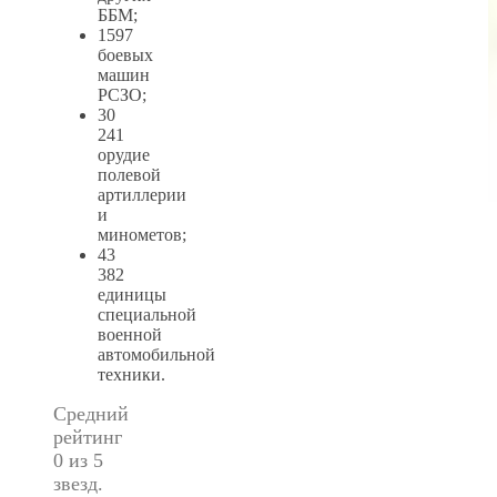
ББМ;
1597
боевых
машин
РСЗО;
30
241
орудие
полевой
артиллерии
и
минометов;
43
382
единицы
специальной
военной
автомобильной
техники.
Средний
рейтинг
0 из 5
звезд.