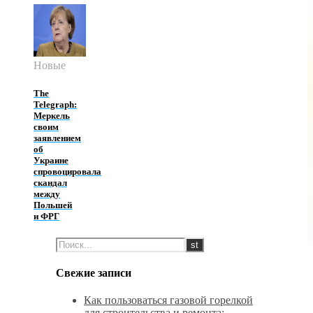
Новые
The
Telegraph:
Меркель
своим
заявлением
об
Украине
спровоцировала
скандал
между
Польшей
и ФРГ
Свежие записи
Как пользоваться газовой горелкой
для строительства и ремонта: