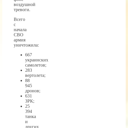
воздушной
тревоги.
Всего
с
начала
СВО
армия
уничтожила:
667
украинских
самолетов;
283
вертолета;
88
945
дронов;
631
ЗРК;
25
394
танка
и
других