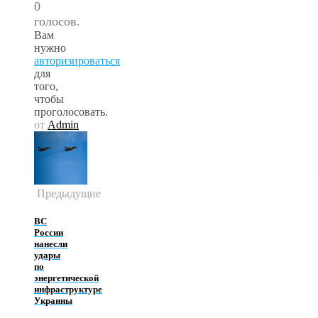
0
голосов.
Вам
нужно
авторизироваться
для
того,
чтобы
проголосовать.
от
Admin
Предыдущие
ВС
России
нанесли
удары
по
энергетической
инфраструктуре
Украины