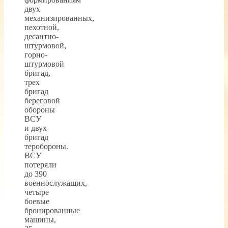
двух
механизированных,
пехотной,
десантно-
штурмовой,
горно-
штурмовой
бригад,
трех
бригад
береговой
обороны
ВСУ
и двух
бригад
теробороны.
ВСУ
потеряли
до 390
военнослужащих,
четыре
боевые
бронированные
машины,