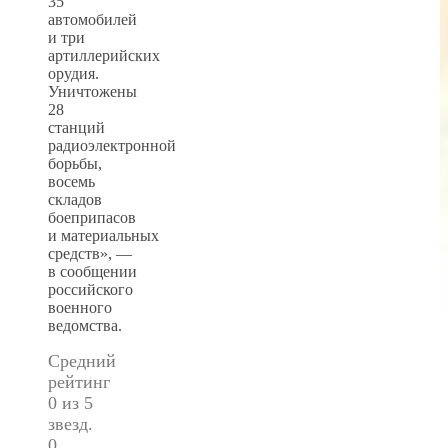
35
автомобилей
и три
артиллерийских
орудия.
Уничтожены
28
станций
радиоэлектронной
борьбы,
восемь
складов
боеприпасов
и материальных
средств», —
в сообщении
российского
военного
ведомства.
Средний
рейтинг
0 из 5
звезд.
0