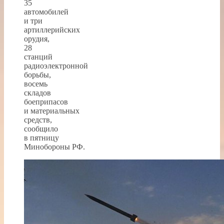
35
автомобилей
и три
артиллерийских
орудия,
28
станций
радиоэлектронной
борьбы,
восемь
складов
боеприпасов
и материальных
средств,
сообщило
в пятницу
Минобороны РФ.