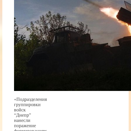
«Подразделения
группировки
войск
“Днепр”
нанесли
поражение
формированиям