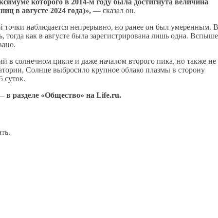
ксимуме которого в 2014-м году была достигнута величина
ниц в августе 2024 года)»,
— сказал он.
й точки наблюдается непрерывно, но ранее он был умеренным. 
, тогда как в августе была зарегистрирована лишь одна. Вспыш
вано.
й в солнечном цикле и даже началом второго пика, но также не
атории, Солнце выбросило крупное облако плазмы в сторону
5 суток.
 в разделе «Общество» на Life.ru.
ть.