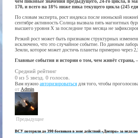
чем пиковые значения предыдущего, 24-го цикла, в ма
170, и всего на 18% ниже пика текущего цикла (245 еди
По словам эксперта, рост индекса после июньской нижне
сентябре активность Солнца вызвала пять магнитных бурь
высшего уровня X за последние три месяца не зафиксиро
Резкий рост может быть признаком структурных изменени
исключено, что это случайное событие. По данным лабор
Земли, которое может достичь планеты примерно через 2,
Главные события и истории о том, чем живёт страна, —
Средний рейтинг
0 из 5 звезд. 0 голосов.
Вам нужно
авторизироваться
для того, чтобы проголосова
от
Admin
Предыдущие
ВСУ потеряли до 390 боевиков в зоне действий «Днепра» за неделю