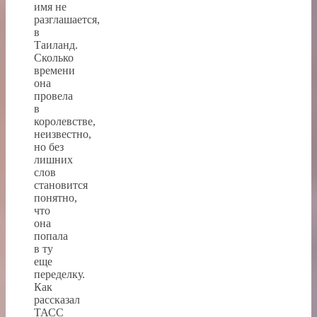
имя не
разглашается,
в
Таиланд.
Сколько
времени
она
провела
в
королевстве,
неизвестно,
но без
лишних
слов
становится
понятно,
что
она
попала
в ту
еще
переделку.
Как
рассказал
ТАСС