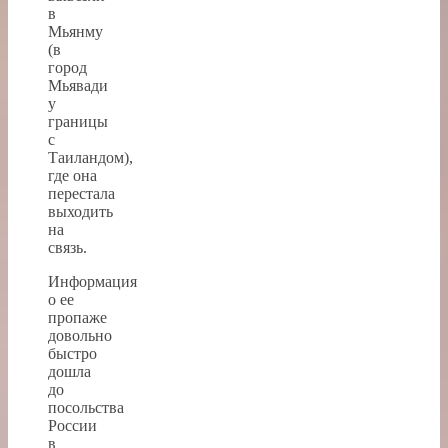
в
Мьянму
(в
город
Мьявади
у
границы
с
Таиландом),
где она
перестала
выходить
на
связь.
Информация
о ее
пропаже
довольно
быстро
дошла
до
посольства
России
в