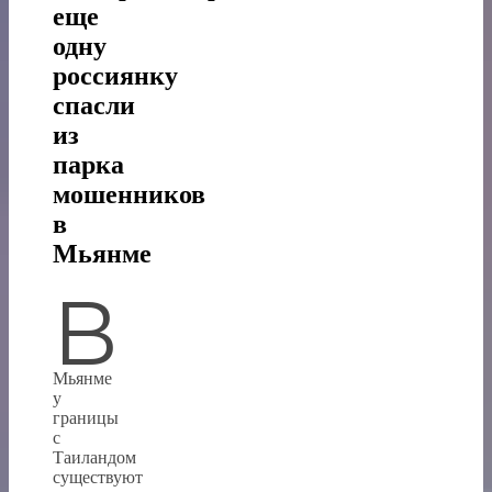
еще
одну
россиянку
спасли
из
парка
мошенников
в
Мьянме
В
Мьянме
у
границы
с
Таиландом
существуют