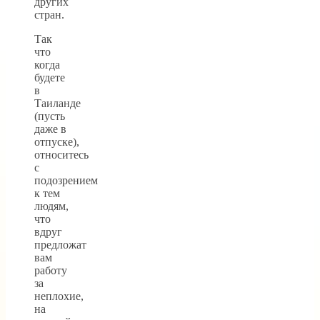
других
стран.
Так
что
когда
будете
в
Таиланде
(пусть
даже в
отпуске),
относитесь
с
подозрением
к тем
людям,
что
вдруг
предложат
вам
работу
за
неплохие,
на