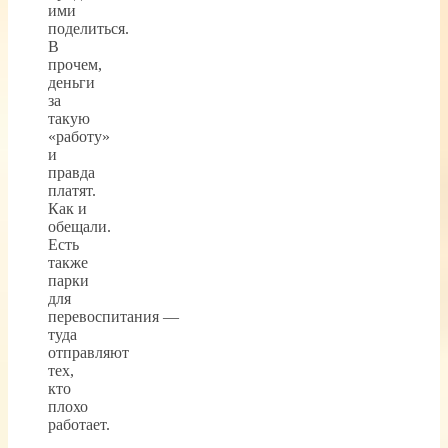
ими
поделиться.
В
прочем,
деньги
за
такую
«работу»
и
правда
платят.
Как и
обещали.
Есть
также
парки
для
перевоспитания —
туда
отправляют
тех,
кто
плохо
работает.