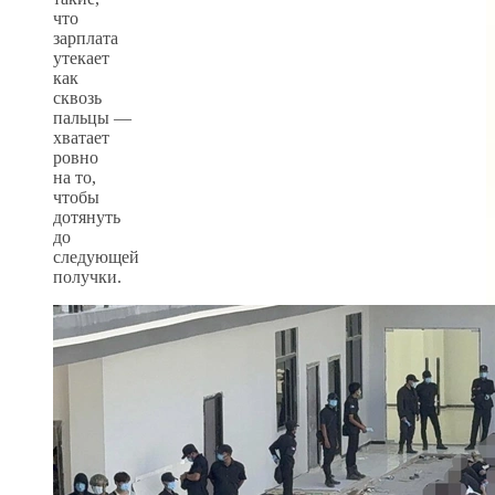
что
зарплата
утекает
как
сквозь
пальцы —
хватает
ровно
на то,
чтобы
дотянуть
до
следующей
получки.