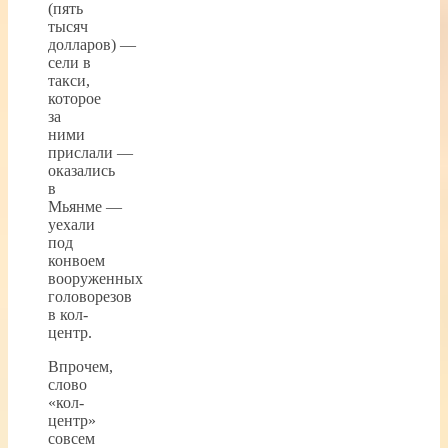
(пять
тысяч
долларов) —
сели в
такси,
которое
за
ними
прислали —
оказались
в
Мьянме —
уехали
под
конвоем
вооруженных
головорезов
в кол-
центр.
Впрочем,
слово
«кол-
центр»
совсем