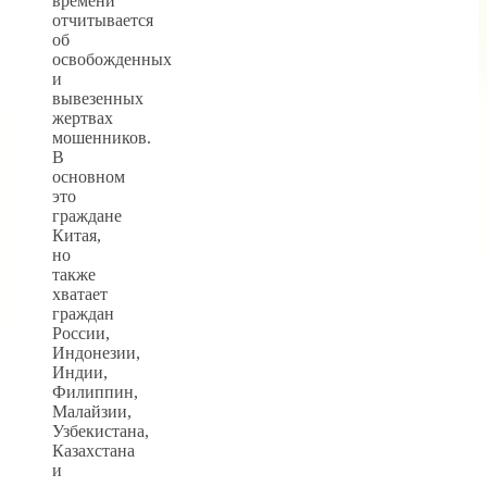
времени
отчитывается
об
освобожденных
и
вывезенных
жертвах
мошенников.
В
основном
это
граждане
Китая,
но
также
хватает
граждан
России,
Индонезии,
Индии,
Филиппин,
Малайзии,
Узбекистана,
Казахстана
и