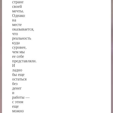
стране
своей
мечты.
Однако
на
месте
оказывается,
что
реальность
куда
суровее,
чем мы
ее себе
представляли.
И
ладно
бы еще
остаться
без
денег
и
работы —
с этим
еще
можно