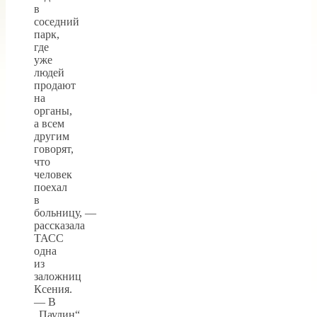
в
соседний
парк,
где
уже
людей
продают
на
органы,
а всем
другим
говорят,
что
человек
поехал
в
больницу, —
рассказала
ТАСС
одна
из
заложниц
Ксения.
— В
„Паулин“