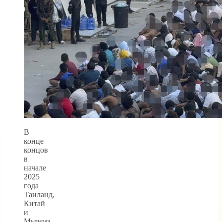
В
конце
концов
в
начале
2025
года
Таиланд,
Китай
и
Мьянма